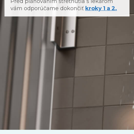
Pred plánovaním stretnutia s lekárom
vám odporúčame dokončiť
kroky 1 a 2.